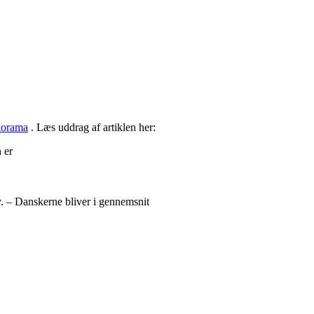
norama
. Læs uddrag af artiklen her:
 er
iv. – Danskerne bliver i gennemsnit