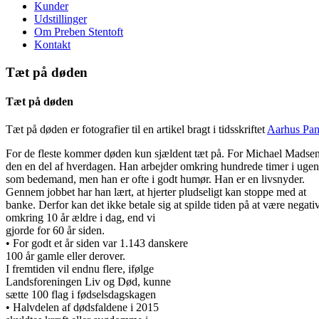
Kunder
Udstillinger
Om Preben Stentoft
Kontakt
Tæt på døden
Tæt på døden
Tæt på døden er fotografier til en artikel bragt i tidsskriftet
Aarhus Pa
For de fleste kommer døden kun sjældent tæt på. For Michael Madsen
den en del af hverdagen. Han arbejder omkring hundrede timer i ugen
som bedemand, men han er ofte i godt humør. Han er en livsnyder.
Gennem jobbet har han lært, at hjerter pludseligt kan stoppe med at
banke. Derfor kan det ikke betale sig at spilde tiden på at være negat
omkring 10 år ældre i dag, end vi
gjorde for 60 år siden.
• For godt et år siden var 1.143 danskere
100 år gamle eller derover.
I fremtiden vil endnu flere, ifølge
Landsforeningen Liv og Død, kunne
sætte 100 flag i fødselsdagskagen
• Halvdelen af dødsfaldene i 2015